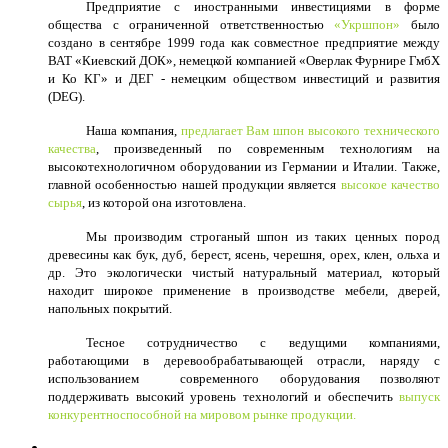
Предприятие с иностранными инвестициями в форме
общества с ограниченной ответственностью
«Укршпон»
было
создано в сентябре 1999 года как совместное предприятие между
ВАТ «Киевский ДОК», немецкой компанией «Оверлак Фурнире ГмбХ
и Ко КГ» и ДЕГ - немецким обществом инвестиций и развития
(DEG).
Наша компания,
предлагает Вам шпон высокого технического
качества
, произведенный по современным технологиям на
высокотехнологичном оборудовании из Германии и Италии. Также,
главной особенностью нашей продукции является
высокое качество
сырья
, из которой она изготовлена.
Мы производим строганый шпон из таких ценных пород
древесины как бук, дуб, берест, ясень, черешня, орех, клен, ольха и
др. Это экологически чистый натуральный материал, который
находит широкое применение в производстве мебели, дверей,
напольных покрытий.
Тесное сотрудничество с ведущими компаниями,
работающими в деревообрабатывающей отрасли, наряду с
использованием современного оборудования позволяют
поддерживать высокий уровень технологий и обеспечить
выпуск
конкурентноспособной на мировом рынке продукции.